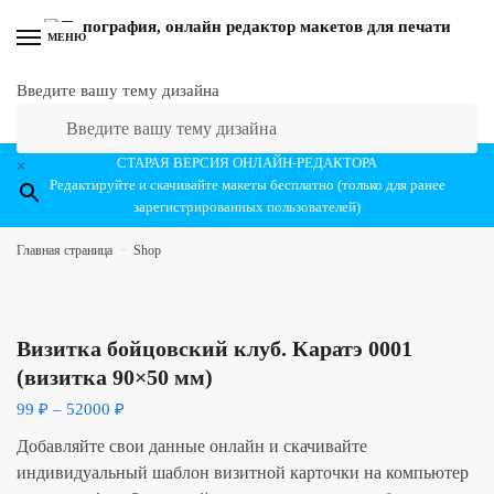
Перейти к навигации
Перейти к содержанию
МЕНЮ
Введите вашу тему дизайна
СТАРАЯ ВЕРСИЯ ОНЛАЙН-РЕДАКТОРА
×
Редактируйте и скачивайте макеты бесплатно (только для ранее
зарегистрированных пользователей)
Главная страница
»
Shop
Визитка бойцовский клуб. Каратэ 0001
(визитка 90×50 мм)
99
₽
–
52000
₽
Добавляйте свои данные онлайн и скачивайте
индивидуальный шаблон визитной карточки на компьютер