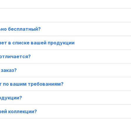
ьно бесплатный?
нет в списке вашей продукции
 отличается?
 заказ?
ят по вашим требованиям?
одукции?
шей коллекции?