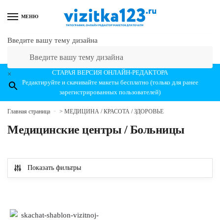
Перейти к навигации
Перейти к содержанию
МЕНЮ
Введите вашу тему дизайна
СТАРАЯ ВЕРСИЯ ОНЛАЙН-РЕДАКТОРА
×
Редактируйте и скачивайте макеты бесплатно (только для ранее
зарегистрированных пользователей)
Главная страница
»
> МЕДИЦИНА / КРАСОТА / ЗДОРОВЬЕ
Медицинские центры / Больницы
Показать фильтры