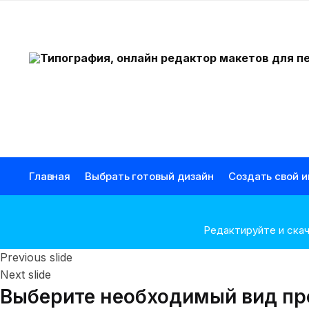
Перейти к навигации
Перейти к содержанию
Главная
Выбрать готовый дизайн
Создать свой 
Редактируйте и скач
Previous slide
Next slide
Выберите необходимый вид пр