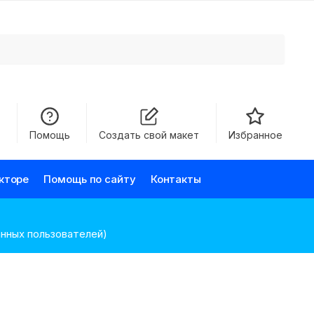
д
Помощь
Создать свой макет
Избранное
кторе
Помощь по сайту
Контакты
анных пользователей)