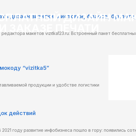
СПЛАТНЫЙ ДИЗАЙН МА
ть дизайн визитки, листовки, флаера, буклета
И ЗАКАЗЕ ПЕЧАТИ
редактора макетов vizitka123.ru: Встроенный пакет бесплатн
мокоду “vizitka5”
отавливаемой продукции и удобстве логистики
док действий
 2021 году развитие инфобизнеса пошло в гору: появились сот