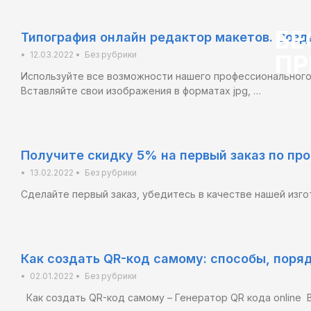
БЕ
Типография онлайн редактор макетов. Созда
ПР
•
12.03.2022
•
Без рубрики
Используйте все возможности нашего профессионального 
Вставляйте свои изображения в форматах jpg, …
Получите скидку 5% на первый заказ по про
•
13.02.2022
•
Без рубрики
Сделайте первый заказ, убедитесь в качестве нашей изг
Как создать QR-код самому: способы, поря
•
02.01.2022
•
Без рубрики
Как создать QR-код самому – Генератор QR кода online В