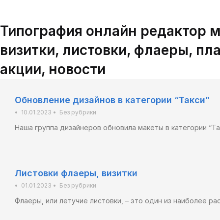
ПЕРЕЙТИ 
Типография онлайн редактор ма
визитки, листовки, флаеры, пл
акции, новости
Обновление дизайнов в категории “Такси”
•
10.01.2023
•
Без рубрики
Наша группа дизайнеров обновила макеты в категории “Та
Листовки флаеры, визитки
•
01.01.2023
•
Без рубрики
Флаеры, или летучие листовки, – это один из наиболее р