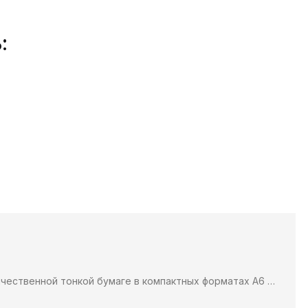
И МАКЕТОВ
:
ачественной тонкой бумаге в компактных форматах А6 …