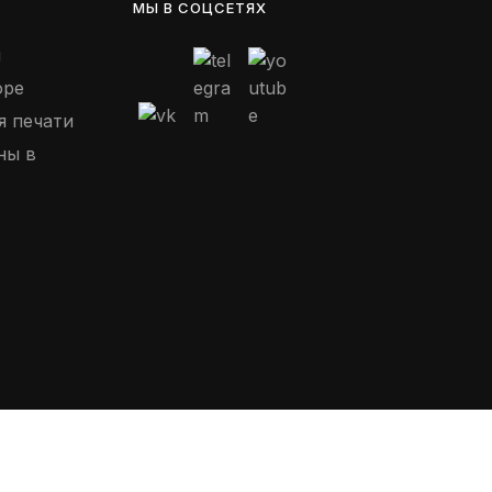
МЫ В СОЦСЕТЯХ
н
оре
я печати
ны в