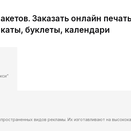
К ПОЛНОЙ КОЛЛЕКЦИ
кетов. Заказать онлайн печать
акаты, буклеты, календари
кси”
аспространенных видов рекламы. Их изготавливают на высокок