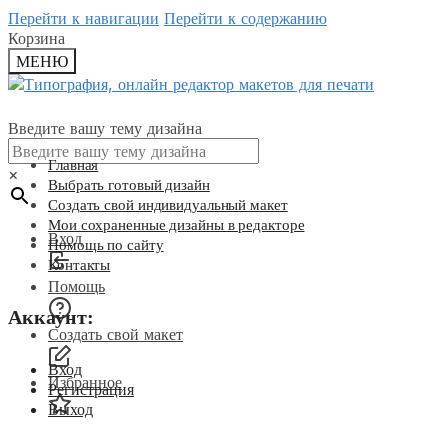
Перейти к навигации
Перейти к содержанию
Корзина
МЕНЮ
Введите вашу тему дизайна
Главная
×
Выбрать готовый дизайн
Создать свой индивидуальный макет
Мои сохраненные дизайны в редакторе
Вход
Помощь по сайту
Контакты
Помощь
Аккаунт:
Создать свой макет
Вход
Избранное
Регистрация
Выход